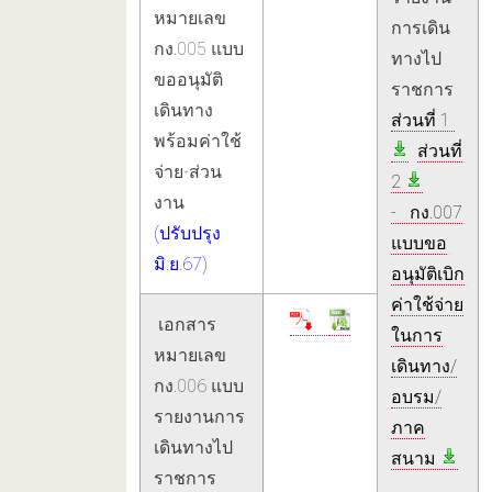
หมายเลข
การเดิน
กง.005 แบบ
ทางไป
ขออนุมัติ
ราชการ
เดินทาง
ส่วนที่ 1
พร้อมค่าใช้
ส่วนที่
จ่าย-ส่วน
2
งาน
- กง.007
(ปรับปรุง
แบบขอ
มิ.ย.67)
อนุมัติเบิก
ค่าใช้จ่าย
เอกสาร
ในการ
หมายเลข
เดินทาง/
กง.006 แบบ
อบรม/
รายงานการ
ภาค
เดินทางไป
สนาม
ราชการ